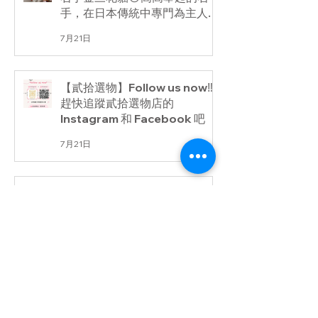
手，在日本傳統中專門為主人引
來豐盛的「金運與財富」；金三
7月21日
毛花紋則象徵著吉祥✨
【貳拾選物】Follow us now‼️
趕快追蹤貳拾選物店的
Instagram 和 Facebook 吧
7月21日
【豆荳伊の菓與烤醬糰子】台南
的寶貝們，糰子店來了!超多日
本甜點美食一次帶來讓寶貝們可
以快樂挑選~~
7月20日
1
/
51