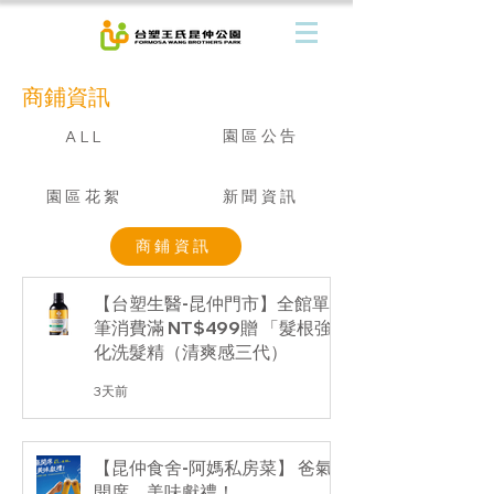
商鋪資訊
園區公告
ALL
園區花絮
新聞資訊
商鋪資訊
【台塑生醫-昆仲門市】全館單
筆消費滿 NT$499贈 「髮根強
化洗髮精（清爽感三代）
3天前
【昆仲食舍-阿媽私房菜】 爸氣
開席，美味獻禮！