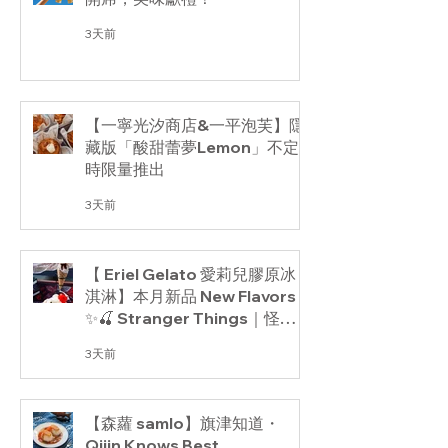
3天前
【一寧光汐商店&一平泡芙】隱
藏版「酸甜蕾夢Lemon」不定
時限量推出
3天前
【 Eriel Gelato 愛莉兒膠原冰
淇淋】本月新品 New Flavors
✨🍒 Stranger Things｜怪奇
物語限定白蘭地酒漬櫻桃!🖤
3天前
【森蘿 samlo】旗津知道・
Qijin Knows Best