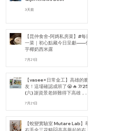
3天前
【昆仲食舍-阿媽私房菜】#每日
一菜｜初心點藏今日呈獻——仙
芋椰奶西米露
7月21日
【vasee×日常金工】高雄的脆
友！這場確認成班了😭🔥 7/25
(六) 謝資景老師難得下高雄，要
帶大家一起製作療癒的【天空之
7月21日
城～水陸生態缸】。
【蛻變實驗室 Mutare Lab】舉
右手金三花貓🐱高高舉起的右