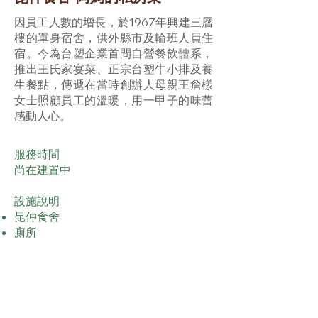
因員工人數的增長，於1967年興建三層
樓的單身宿舍，供外縣市及輪班人員住
宿。今為台塑企業首間自營餐飲體系，
推出王氏家宴菜、正宗台塑牛小排及養
生餐點，傳遞在當時創辦人母親王詹樣
女士照顧員工的溫暖，用一甲子的味蕾
感動人心。
服務時間
尚在建置中
設施說明
昆仲食舍
廁所