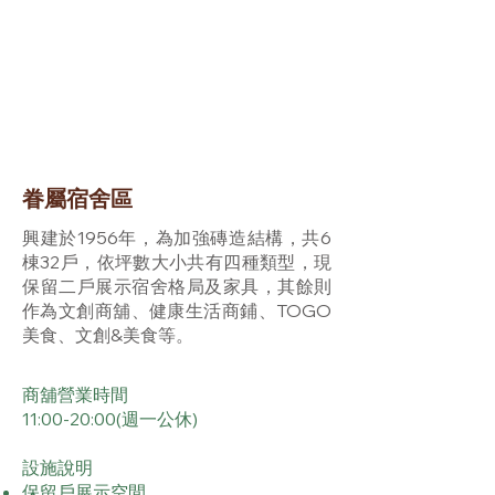
眷屬宿舍區
興建於1956年，為加強磚造結構，共6
棟32戶，依坪數大小共有四種類型，現
保留二戶展示宿舍格局及家具，其餘則
作為文創商舖、健康生活商鋪、TOGO
美食、文創&美食等。
商舖營業時間
​11:00-20:00(週一公休)
設施說明
​保留戶展示空間