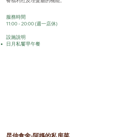
餐福利社及理髮廳的機能。
服務時間
11:00 - 20:00 (週一店休)
設施說明
日月私饗早午餐
昆仲食舍-阿媽的私房菜