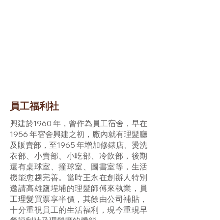
員工福利社
興建於1960 年，曾作為員工宿舍，早在
1956 年宿舍興建之初，廠內就有理髮廳
及販賣部，至1965 年增加修錶店、燙洗
衣部、小賣部、小吃部、冷飲部，後期
還有桌球室、撞球室、圖書室等，生活
機能愈趨完善。當時王永在創辦人特別
邀請高雄鹽埕埔的理髮師傅來執業，員
工理髮買票享半價，其餘由公司補貼，
十分重視員工的生活福利，現今重現早