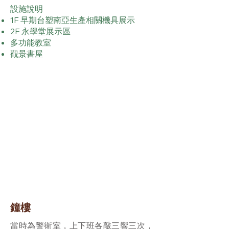
設施說明
1F 早期台塑南亞生產相關機具展示
2F 永學堂展示區
多功能教室
觀景書屋
鐘樓
當時為警衛室，上下班各敲三響三次，