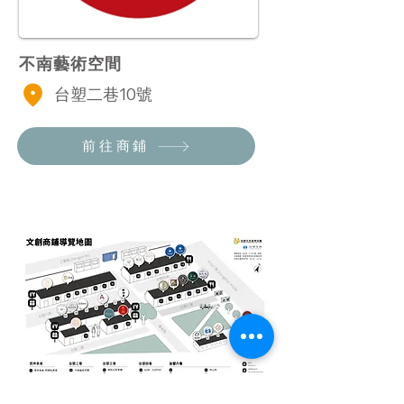
不南藝術空間
台塑二巷10號
前往商鋪