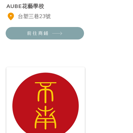
AUBE花藝學校
台塑三
巷23
號
前往商鋪