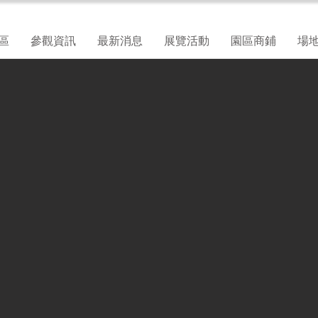
區
參觀資訊
最新消息
展覽活動
園區商鋪
場