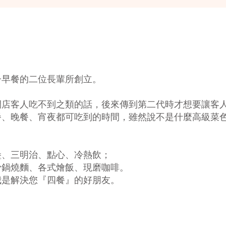
子早餐的二位長輩所創立。
開店客人吃不到之類的話，
後來傳到第二代時才想要讓客
餐、晚餐、宵夜都可吃到的時間，
雖然說不是什麼高級菜
堡、三明治、點心、冷熱飲；
骨鍋燒麵、各式燴飯、現磨咖啡。
我是解決您『四餐』的好朋友。