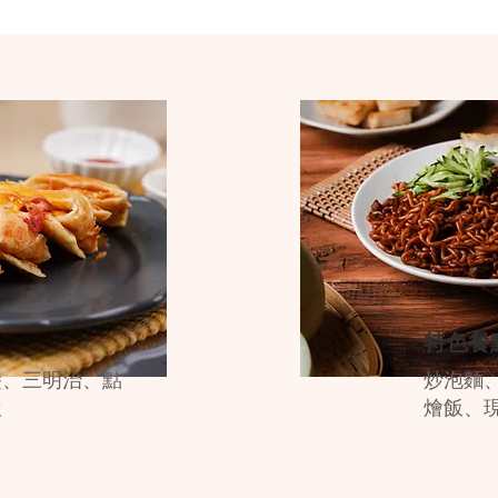
特色餐
堡、三明治、點
炒泡麵
飲
燴飯、