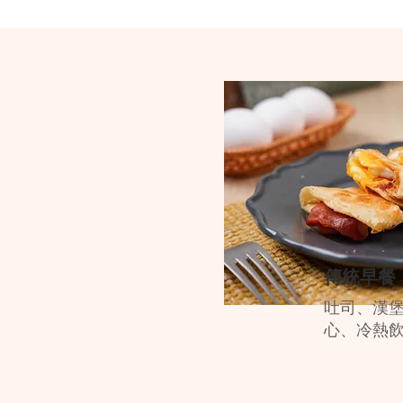
傳統早餐
吐司、漢
心、冷熱