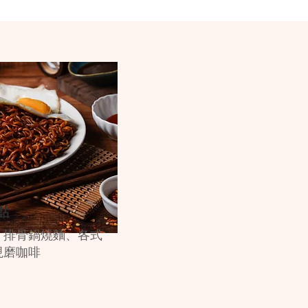
點
、排骨鍋燒麵、各式
現磨咖啡