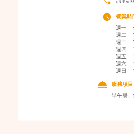
請私訊
營業時
​週一
​週二
​週三
​週四
​週五
​週六
​週日
服務項目
早午餐、