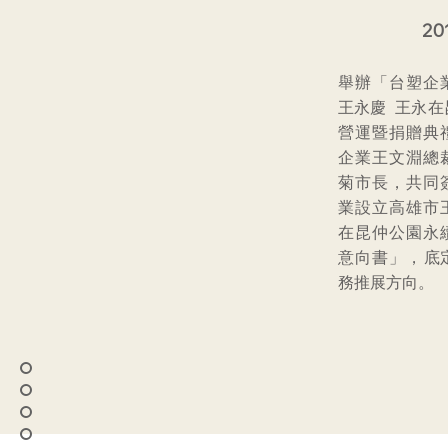
201
舉辦「台塑企
王永慶 王永在
營運暨捐贈典
企業王文淵總
菊市長，共同​
業設立高雄市
在昆仲公園永
意向書」，​底
務推展方向。