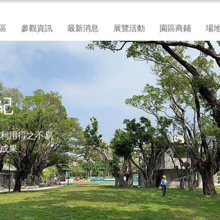
區
參觀資訊
最新消息
展覽活動
園區商鋪
場
紀
利用得之不易，
成果。