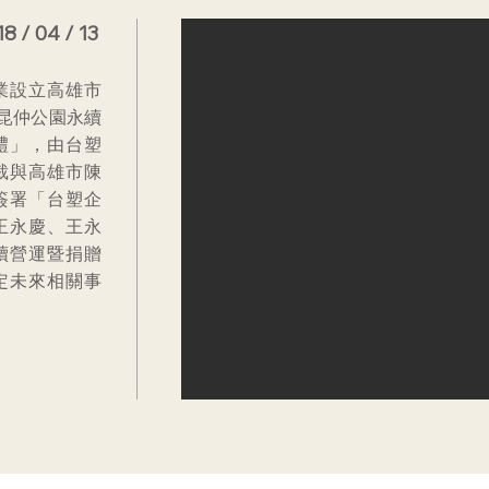
8 / 04 / 13
業設立高雄市
昆仲公園永續
禮」，由台塑
裁與高雄市陳
簽署「台塑企
王永慶、王永
續營運暨捐贈
定未來相關事