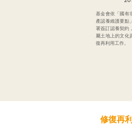
20
基金會依「國有
產認養維護要點
署簽訂認養契約，
屬土地上的文化
復再利用工作。
修復再