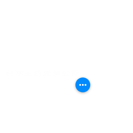
園區館內｜09:00 - 17:00 (週一休館)
戶外場域｜全年開放
園區商鋪｜營業時間請洽各商鋪
園區電話｜(07)
333 - 1101
園區地址｜80660 高雄市前鎮區中山三路39號
​​電子郵件 |
formosawangbrotherspark@gmail.com
隱私政策