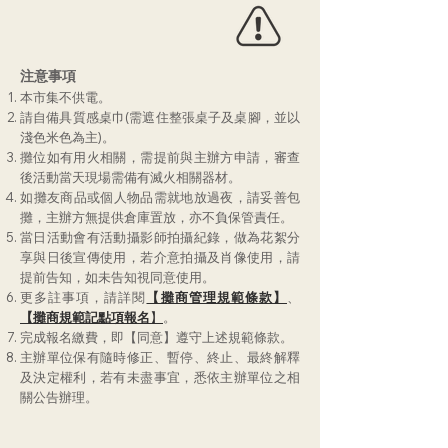
注意事項
本市集不供電
。
請自備具質感桌巾(需遮住整張桌子及桌腳，並以
淺色米色為主)。
攤位如有用火相關，需提前與主辦方申請，審查
後活動當天現場需備有滅火相關器材。
​如攤友商品或個人物品需就地放過夜，請妥善包
攤，主辦方無提供倉庫置放，亦不負保管責任。
當日活動會有活動攝影師拍攝紀錄，做為花絮分
享與日後宣傳使用，若介意拍攝及肖像使用，請
提前告知，如未告知視同意使用。​
更多註事項，請詳閱
【攤商管理規範條款】
、
【攤商規範記點項報名
】
。
​完成報名繳費，即【同意】遵守上述規範條款。
主辦單位保有隨時修正、暫停、終止、最終解釋
及決定權利，若有未盡事宜，悉依主辦單位之相
關公告辦理。