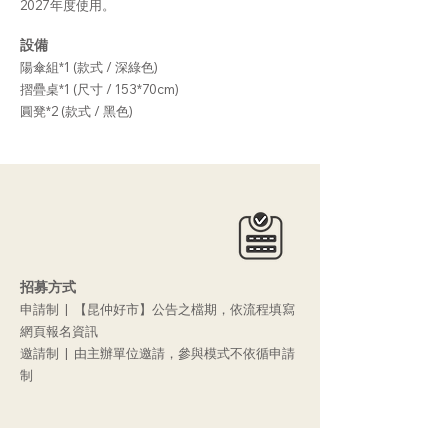
2027年度使用。
設備
陽傘組*1 (款式 / 深綠色)
摺疊桌*1 (尺寸 / 153*70cm)
圓凳*2 (款式 / 黑色)
招募方式
申請制 | 【昆仲好市】公告之檔期，依流程填寫
網頁報名資訊
邀請制 | 由主辦單位邀請，參與模式不依循申請
制