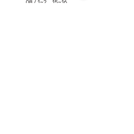
08 / 1~2、15~16
​(16:00-20:00 六~日)
品牌招募中