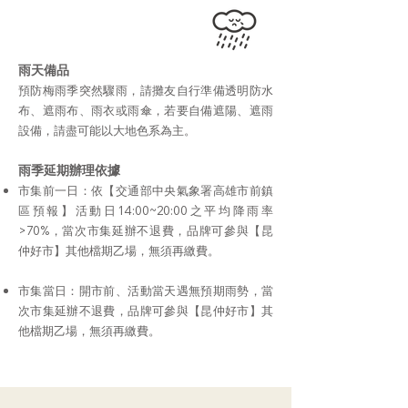
雨天備品
預防梅雨季突然驟雨，請攤友自行準備透明防水
布、遮雨布、雨衣或雨傘，若要自備遮陽、遮雨
設備，請盡可能以大地色系為主。
雨季延期辦理依據
市集前一日：依【交通部中央氣象署高雄市前鎮
區預報】活動日14:00~20:00之平均降雨率
>70%，當次市集延辦不退費，品牌可參與【昆
仲好市】其他檔期乙場，無須再繳費。
市集當日：開市前、活動當天遇無預期雨勢，當
次市集延辦不退費，品牌可參與【昆仲好市】其
他檔期乙場，無須再繳費。