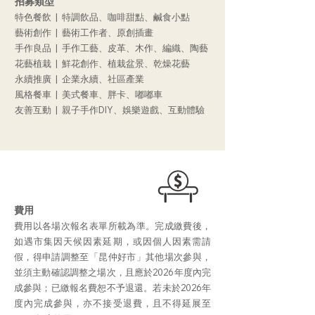
招募類型
特色餐飲 | 特調飲品、咖啡甜點、鹹食小點
藝術創作 | 藝術工作者、原創插畫
手作良品 | 手作工藝、皮革、木作、編織、陶藝
花藝植栽 | 鮮花創作、植栽盆景、乾燥花藝
永續推廣 | 企業永續、社區產業
風格餐車 | 美式餐車、胖卡、嘟嘟車
友善互動 | 親子手作DIY、娛樂遊戲、互動體驗
費用
費用以各場次報名表單所載為準。完成繳費後，
如遇市集因天候因素延期，或因個人因素需請
假，得申請調整至「昆仲好市」其他場次參與，
並須主動確認調整之場次，且應於2026年度內完
成參與；已繳報名費恕不予退還。若未於2026年
度內完成參與，亦不接受退費，且不得延展至