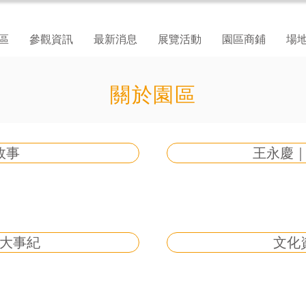
區
參觀資訊
最新消息
展覽活動
園區商鋪
場
關於園區
故事
王永慶
大事紀
文化