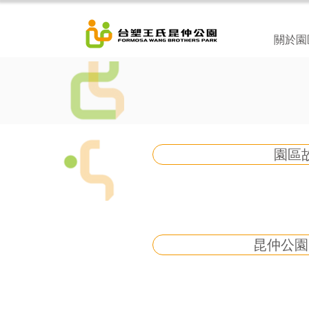
關於園
園區
昆仲公園