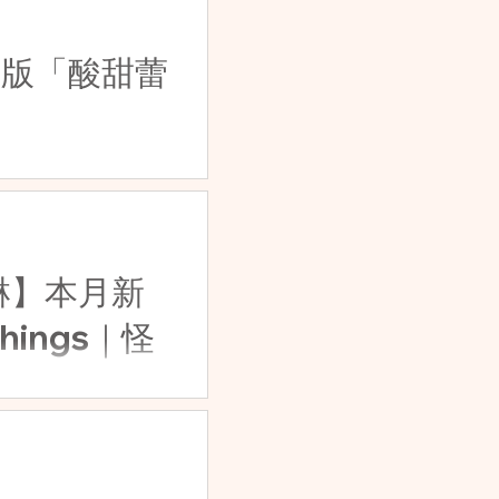
藏版「酸甜蕾
冰淇淋】本月新
 Things｜怪