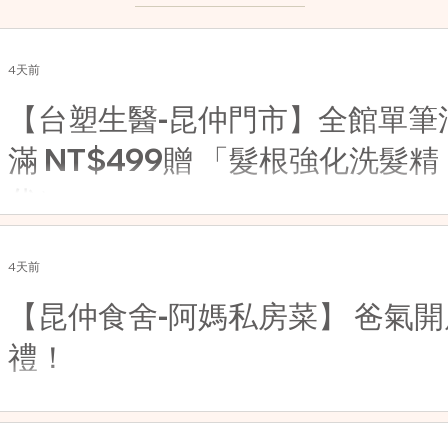
4天前
【台塑生醫-昆仲門市】全館單筆
滿 NT$499贈 「髮根強化洗髮
代）
4天前
【昆仲食舍-阿媽私房菜】 爸氣
禮！