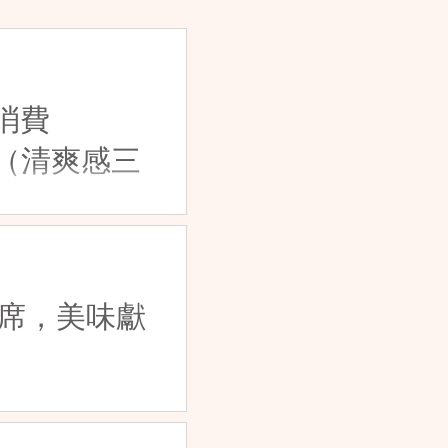
消費
精（清爽感三
開席，美味獻