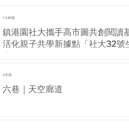
7小时前
鎮港園社大攜手高市圖共創閱讀基
活化親子共學新據點「社大32號
室」
4天前
六巷｜天空廊道