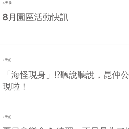
4天前
8月園區活動快訊
7天前
「海怪現身」⁉️聽說聽說，昆仲
現啦！
7天前