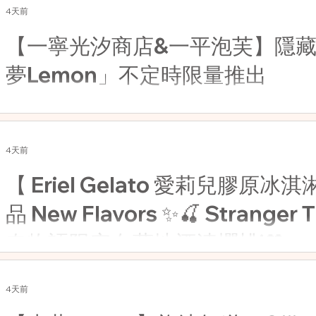
4天前
【一寧光汐商店&一平泡芙】隱
夢Lemon」不定時限量推出
4天前
【 Eriel Gelato 愛莉兒膠原
品 New Flavors ✨🍒 Stranger
奇物語限定白蘭地酒漬櫻桃!🖤
4天前