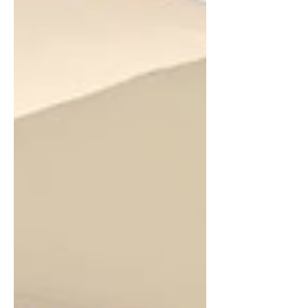
驗室，安排繪本故事、童書閱讀、親子
桌遊等活動內容，歡迎家長帶著孩子一
起閱讀共學。 高雄市立圖書館草衙分館
主任蕭錦惠則提到，圖書館不只是借閱
書籍的場所，更是地方文化傳承與社區
情感交流的重要據點，此次配合鎮港園
社區大學推出「前草職人陪你Fun暑