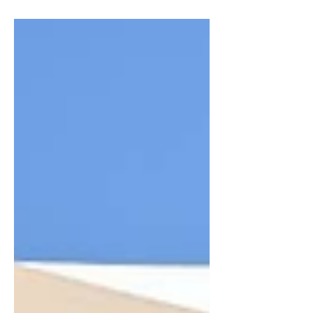
2026/08/06 劉怡彣 高雄 鎮港園社大攜
手高市圖共創閱讀基地 老宿舍活化親子
共學新據點 高雄市鎮港園社區大學攜手
高雄市立圖書館草衙分館，於台塑王氏
昆仲公園32號老宿舍打造「社大32號生
活實驗室」，結合閱讀推廣、藝術展
覽、永續創作與親子共學，讓歷史老屋
化身社區生活基地。 鎮港園社區大學主
任吳季昕表示，感謝台塑王氏昆仲公園
提供社大進駐老宿舍空間作為藝術創作
與社區共學的平台，師生將持續透過藝
術、閱讀及生活教育等多元方式，深化
與在地社區的連結，讓昆仲公園不只是
保存歷史記憶的文化場域，更成為居民
共享、共學、共創的生活基地，持續為
地方注入更多文化能量與人情溫度。 除
了藝術展覽之外，8月起鎮港園社大與
高市圖草衙分館共同推出「親子共學活
動」，由草衙分館志工輪班進駐生活實