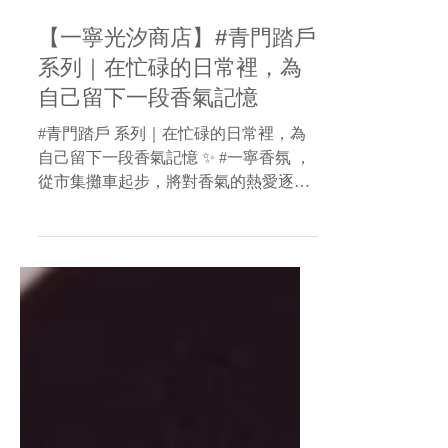
7月13日
讀畢需時 1 分鐘
【一寧光汐商店】#青門踏戶
系列｜在忙碌的日常裡，為
自己留下一段香氣記憶
#青門踏戶 系列｜在忙碌的日常裡，為
自己留下一段香氣記憶 ✨ #一寧香氛 ，
從市集攤車起步，將對香氣的熱愛逐漸
發展成品牌。透過手工調香與體驗課
程，陪伴更多人在日常生活中，找到屬
於自己的專屬氣味 🌿 創辦人 Tim 因為
對氣味特別敏銳，從興趣出發投入香氛
創作。對他而言，香氣不只是味道，更
是情感與記憶的載體，透過不同香材的
調和，創造出專屬於每個人的獨特風格