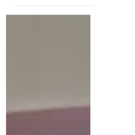
版「酸甜蕾夢Lemon」不定時限量推出
✨ ◗ 當日口味依IG公告為主 📍泡芙出爐
時間：15:00-18:30 or售完為止