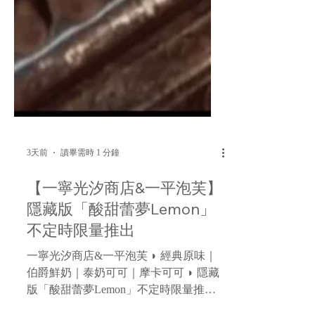
3天前
讀畢需時 1 分鐘
【一寧光汐商店&一平泡芙】
隱藏版「酸甜蕾夢Lemon」
不定時限量推出
一寧光汐商店&一平泡芙 ◗ 經典原味｜
伯爵鮮奶｜泰奶可可｜摩卡可可 ◗ 隱藏