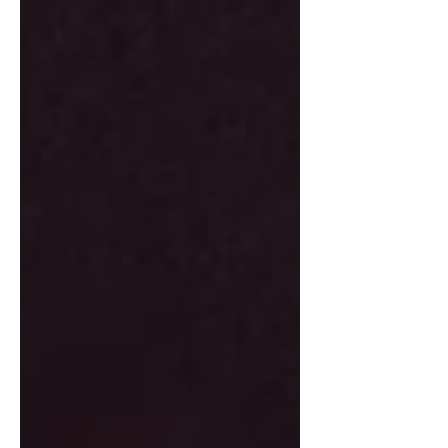
在 #青創補助 支持下，一寧香氛從攤車
走向實體店面，於台塑王氏昆仲公園打
造更完整的調香空間，讓更多人親手體
驗香氛創作的魅力 這次局長也親自挑戰
「調香師的試煉」，透過聞香辨識不同
香材的調性，感受一瓶香氛誕生背後的
細節與巧思 ✨ 📍一寧香氛 高雄市前鎮
區中山三路39號（台塑王氏昆仲公園）
一寧香氛