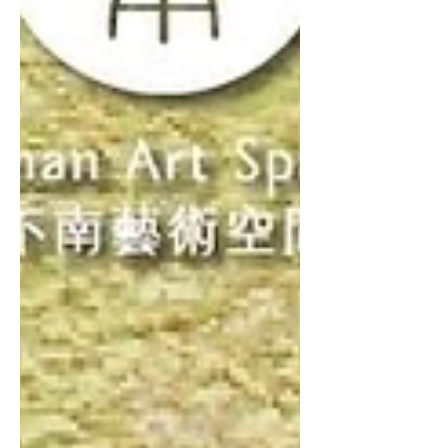
身體。 【不南每月常態活動】Nora-直
覺吟唱圈 透過輕鬆的發聲、直覺的唱
誦、團體即興合奏，一起在聲音的震動
裡回到最柔軟的狀態。 【市集限定課
程】D