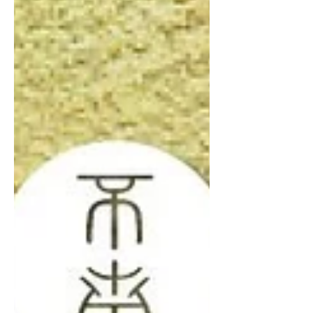
位， 歡迎來不南放鬆體驗、慢慢逛～ 🌟
報名不南祭課程活動滿 $600，後續任一
課程折 $100（公益課程除外） 課程介紹
【不南每月公益活動】茱兒 -水晶缽草
地公益靜心 在老樹下隨著水晶缽純淨的
頻率流動呼吸 【市集限定場】茱兒 -與
植物一起過夏天 以薄荷與柑橘的沁涼香
氣為引，引領感官走入夏日植萃時光，
親手調製專屬的夏季限定精油。 【市集
限定場】Nora-草地非洲鼓圈 帶著最純
粹的玩心來草地鼓圈吧！ 【市集限定
場】旅人-撫心琴聲光浴30分體驗 身體
落地的聲光浴儀式，帶著更穩定的狀態
回到生活。 【市集限定課程】茱兒 -香
氣頌缽音療 運用植物香氣與音聲能量的
交織振盪，提供細緻而深層的音療體
驗。 【市集限定課程】阿祥-迪吉里度
管音波體驗 體驗迪吉里度管吹奏時獨特
的震動，同時躺下感受聲波、震動穿透