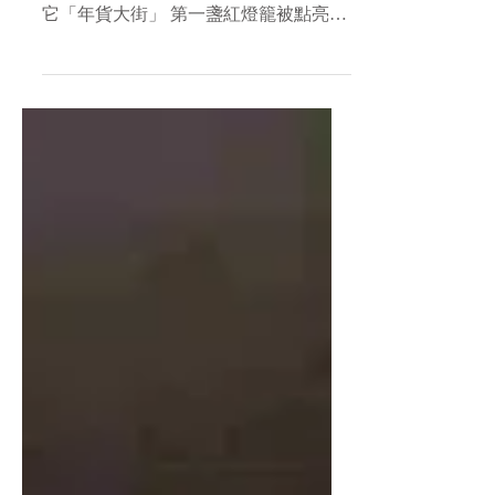
大街」..
每到過年前夕，城市裡會悄悄出現一條
只在這段時間才會亮起來的街道 人們叫
它「年貨大街」 第一盞紅燈籠被點亮
時，整條街就會像醒來一樣伸伸懶腰。
燈籠晃呀晃，彷彿在跟每個路過的人
說：「新年快樂呀～歡迎來玩！」 街上
的味道最先透露了新年的腳步 剛蒸好的
年糕，甜甜糯糯 熱湯裡浮著圓圓的湯
圓，像在泡溫泉； 還有糖葫蘆高高站
好，穿著紅亮亮的外衣 小朋友牽著爸爸
媽媽的手，一邊走一邊好奇張望 有人在
挑春聯、有人在試穿新衣服，也有著採
買食材、漁獲，準備豐盛的年夜飯，每
一個笑容都帶著一點點期待， 好像裝著
一顆會蹦蹦跳的小心臟。 街角有一位爺
爺，專門幫大家寫春聯。 他揮筆寫下
「平安」、「幸福」、「順心」，每寫