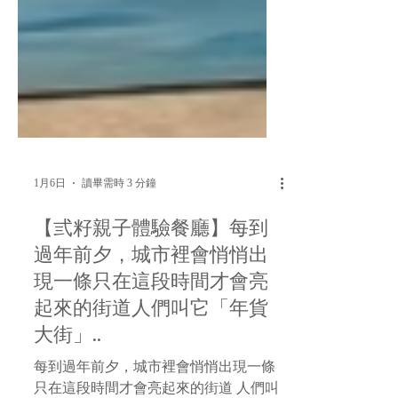
1月6日
讀畢需時 3 分鐘
【弎籽親子體驗餐廳】每到
過年前夕，城市裡會悄悄出
現一條只在這段時間才會亮
起來的街道人們叫它「年貨