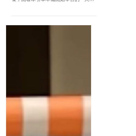
的太陽升起了。農夫起床刷牙、吃完早
餐，開著牽引車準備開始辛苦的一天。
他挽起袖子踏進農場，第一件事就是先
幫滿地圓滾滾、親愛的西瓜寶寶們擦擦
臉、紅西瓜、黃西瓜拍一拍，聽聽聲音
熟了沒…… 不過啊，農夫每天都要特別
小心，因為農場旁的森林裡，居然住著
一隻體型巨大、卻超級愛吃西瓜的恐龍
寶寶！每次牠肚子餓，就會偷偷溜出
來，吧唧吧唧地想偷咬西瓜一口，讓農
夫天天都要和牠玩躲貓貓。 今天是西瓜
收成的日子，為了不影響收成。農夫先
生請來場來了一位特別來賓，看看能不
能引開這貪吃的恐龍。 咦～這是什麼美
妙聲音流串在農場裡啊？讓我們期待一
下農場的果醬森林音樂會，將會發
（聲）什麼好玩的事呢？ 🔹 西瓜農場的
「果醬森林」音樂會 場次報名「假日」
日期： ▫️ 8/8 ｜8/9 ▫️場次請選擇午間ㄧ 午