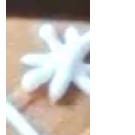
完一張，春聯就會亮起暖暖的金色光
芒，貼在門上後，整個家都跟著亮了起
來 有個小女孩站在攤前，小聲問： 「爺
爺，新年的味道是什麼呀？」 爺爺笑著
說： 「新年的味道啊！是一家人坐在一
起吃飯的香味，也是一起笑出聲音的甜
味。」 小女孩想了想， 伸手抱住媽媽
說：「那我找到了，我聞到了～」 就在
那一刻，燈籠們亮得特別溫柔， 風也變
得好輕好輕 夜幕慢慢降下， 年貨大街在
星星陪伴下繼