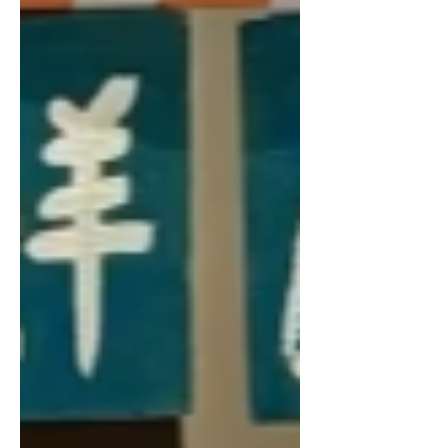
間二｜或 晚間ㄧ 晚間二 🔺場次額滿不
另加開場次 🔹 午間｜晚間 場次選擇：
午間一 10:00-12:20 ▫️10:00報到入場
▫️10:10-10:40活動開始｜前導與故事｜瓜
田小知識｜MUSIC TOGETHER 音樂會
｜...