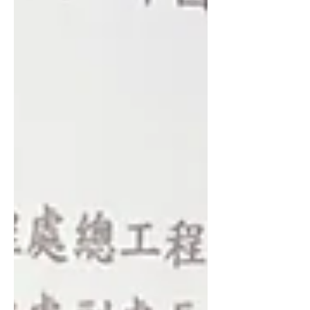
橘、厚葉石斑木及鵝掌藤等苗木，鼓勵
民眾將綠意帶回家中與社區，從日常生
活落實環境永續。活動現場反應熱