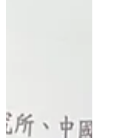
列，實踐減碳與永續生活理念。 昆仲公
園前身為台塑企業起家厝，承載台灣塑
膠產業發展的重要記憶。園區內多株老
樹自建廠初期即扎根至今，見證時代變
遷。然而，近年受風災影響，部分樹木
受損，園區也迎來生態更新的重要轉
折。此次植樹活動象徵世代交替，在老
樹守護下種下新苗，延續場域記憶與綠
意生命。 當日由財團法人高雄市台塑王
氏昆仲公園文化基金會執行長楊志成、
前鎮區區長黃伯雄及多位代表共同種下
台灣原生種「毛柿」，為園區注入新生
命力，提升生物多樣性。主辦單位表
示，期盼新苗在老樹庇蔭下穩健成長，
延續守護土地的使命，打造兼具生態與
人文價值的城市綠地。 除植樹儀式外，
林業及自然保育署屏東分署亦設置贈苗
專區，發送200株包含蘭嶼羅漢松、月