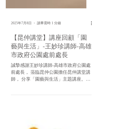
2025年7月8日
讀畢需時 1 分鐘
【昆仲講堂】講座回顧「園
藝與生活」-王妙珍講師-高雄
市政府公園處前處長
誠摯感謝王妙珍講師-高雄市政府公園處
前處長， 蒞臨昆仲公園擔任昆仲講堂講
師， 分享「園藝與生活」主題講座。🌱
以豐富的專業知識與實務經驗， 帶領大
家深入了解園藝之美， 讓與會者收穫良
多，獲益匪淺。🥰