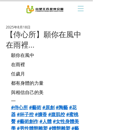
2025年8月18日
【侍心所】願你在風中
在雨裡...
願你在風中
在雨裡
任歲月
都有身體的力量
與相信自己的美
—
#侍心所
#藝術
#原創
#陶藝
#花
器
#杯子控
#擴香
#腹肌控
#蜜桃
臀
#藝術創作
#人體
#女性身體美
學
#男性體態雕塑
#體態雕塑
#藝