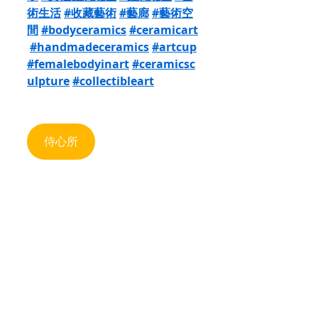
術生活
#收藏藝術
#藝廊
#藝術空
間
#bodyceramics
#ceramicart
#handmadeceramics
#artcup
#femalebodyinart
#ceramicsc
ulpture
#collectibleart
侍心所