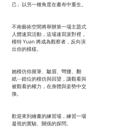
己」以另一種角度在畫布中重生。
不南藝術空間將舉辦第一場主題式
人體速寫活動，這場速寫派對裡，
模特 Yuan 將成為觀察者，反向演
出你的模樣。
她模仿你握筆、皺眉、彎腰、翻
紙⋯錯位的模仿與回望，讓觀看與
被觀看的權力，在身體與姿勢中交
換。
歡迎來到繪畫的練習場，練習一場
凝視的實驗、關係的探問。