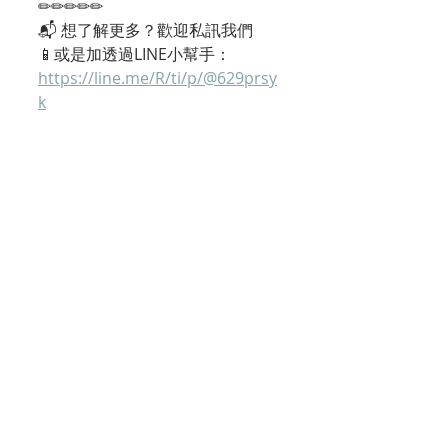
✏︎✏︎✏︎✏︎✏︎
📬 想了解更多？歡迎私訊我們
📱或是加透過LINE小幫手： 
https://line.me/R/ti/p/@629prsy
k