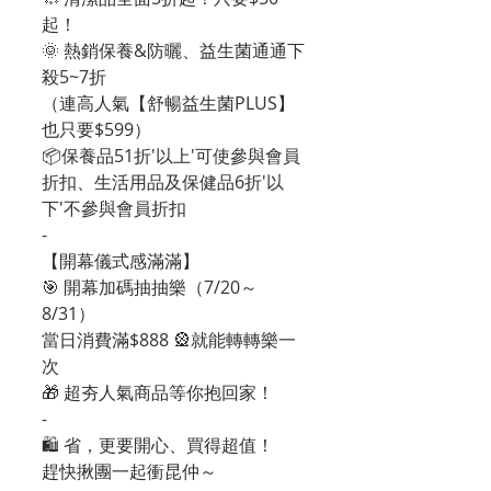
起！
🌞 熱銷保養&防曬、益生菌通通下
殺5~7折
（連高人氣【舒暢益生菌PLUS】
也只要$599）
📦保養品51折'以上'可使參與會員
折扣、生活用品及保健品6折'以
下'不參與會員折扣
-
【開幕儀式感滿滿】
🎯 開幕加碼抽抽樂（7/20～
8/31）
當日消費滿$888 🎡就能轉轉樂一
次
🎁 超夯人氣商品等你抱回家！
-
🛍️ 省，更要開心、買得超值！
趕快揪團一起衝昆仲～