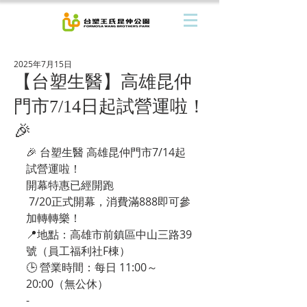
2025年7月15日
【台塑生醫】高雄昆仲
門市7/14日起試營運啦！
🎉
🎉 台塑生醫 高雄昆仲門市7/14起
試營運啦！
開幕特惠已經開跑
 7/20正式開幕，消費滿888即可參
加轉轉樂！
📍地點：高雄市前鎮區中山三路39
號（員工福利社F棟）
🕒 營業時間：每日 11:00～
20:00（無公休）
-