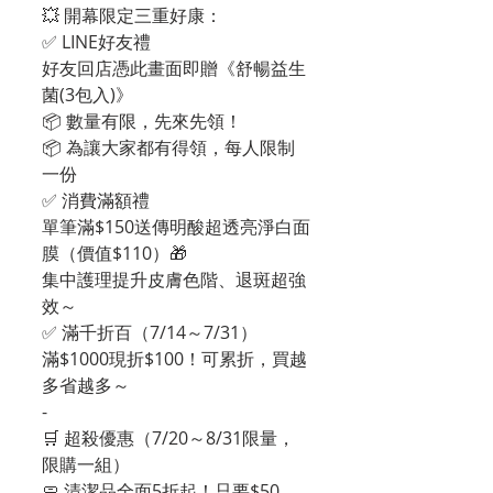
💥 開幕限定三重好康：
✅ LINE好友禮
好友回店憑此畫面即贈《舒暢益生
菌(3包入)》
📦 數量有限，先來先領！
📦 為讓大家都有得領，每人限制
一份
✅ 消費滿額禮
單筆滿$150送傳明酸超透亮淨白面
膜（價值$110）🎁
集中護理提升皮膚色階、退斑超強
效～
✅ 滿千折百（7/14～7/31）
滿$1000現折$100！可累折，買越
多省越多～
-
🛒 超殺優惠（7/20～8/31限量，
限購一組）
🧼 清潔品全面5折起！只要$50