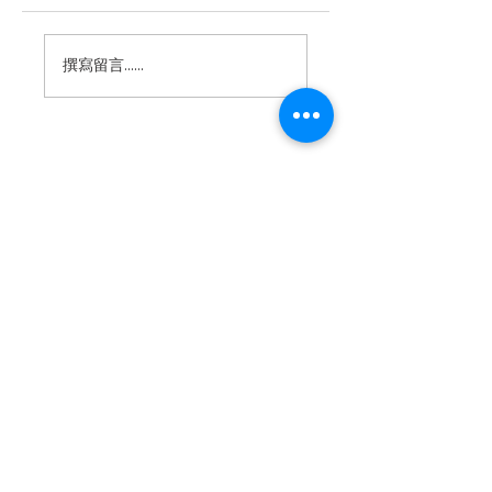
【昆仲食舍-阿媽私房
【一寧光汐商店&
撰寫留言......
菜】 爸氣開席，美味
平泡芙】隱藏版「
獻禮！
甜蕾夢Lemon」不
時限量推出