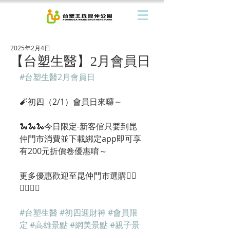
2025年2月4日
【台塑生醫】2月會員日
#台塑生醫2月會員日
🧨初四（2/1）會員日來囉～
🐍🐍🐍今日限定-新客倌只要到昆
仲門市消費並下載綁定app即可享
有200元折價卷優惠唷～
更多優惠歡迎至昆仲門市選購👍🏻
👍🏻👍🏻
#台塑生醫
#初四迎財神
#會員限
定
#高雄景點
#網美景點
#親子景