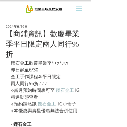
2024年6月6日
【商鋪資訊】歡慶畢業
季平日限定兩人同行95
折‪‪
鑠石金工歡慶畢業季*+:•*.•♬
即日起至6/30
金工手作課程‪ꔛ‬平日限定
兩人同行95折‪‪.ᐟ‪‪.ᐟ.ᐟ
︎︎⟡當月預約時間表可至 
鑠石金工
 IG
精選動態查看
︎︎⟡預約請私訊 
鑠石金工
  IG小盒子
⟡本優惠與壽星優惠無法合併使用
- 鑠石金工