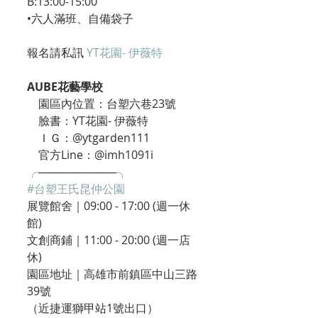
B:13:00-15:00
•六人滿班、自備袋子
報名請私訊 
YT花園- 伊薇特
AUBE花藝學校
    園區內位置：台塑六巷23號
    臉書：YT花園- 伊薇特
    ＩＧ：@ytgarden111
    官方Line：@imh1091i
╭──────────╮
#台塑王氏昆仲公園
展覽館舍｜09:00 - 17:00 (週一休
館)
文創商鋪｜11:00 - 20:00 (週一店
休)
園區地址｜高雄市前鎮區中山三路
39號
（近捷運獅甲站1號出口）