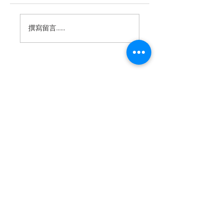
【昆仲食舍-阿媽私房
【一寧光汐商店&
撰寫留言......
菜】 爸氣開席，美味
平泡芙】隱藏版「
獻禮！
甜蕾夢Lemon」不
時限量推出