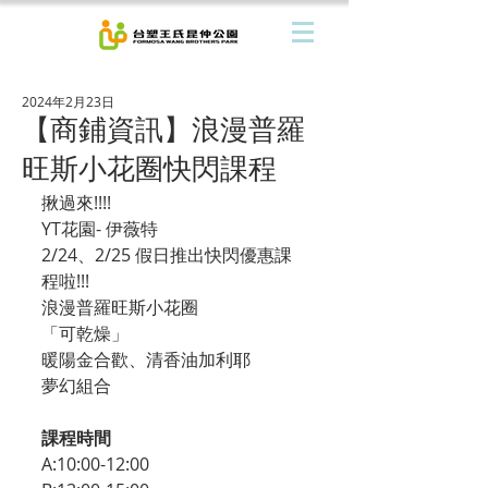
2024年2月23日
【商鋪資訊】浪漫普羅
旺斯小花圈快閃課程
揪過來!!!!
YT花園- 伊薇特
2/24、2/25 假日推出快閃優惠課
程啦!!!
浪漫普羅旺斯小花圈
「可乾燥」
暖陽金合歡、清香油加利耶
夢幻組合
課程時間
A:10:00-12:00