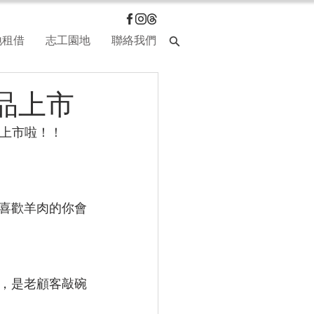
地租借
志工園地
聯絡我們
品上市
上市啦！！
喜歡羊肉的你會
，是老顧客敲碗