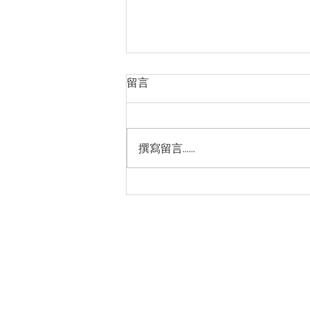
留言
撰寫留言......
【台塑生醫-昆仲門市】全館單
筆消費滿 NT$499贈 「髮根強
化洗髮精（清爽感三代）
園區館內｜09:00 - 17:00 (週一
戶外場域｜全年開放
園區商鋪｜營業時間請洽各商鋪