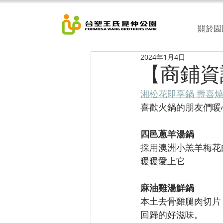
關於園
2024年1月4日
【商鋪資
湘松花即享鍋 壽喜
喜歡火鍋的朋友們暖
四邑蔥羊湯鍋
採用澳洲小羔羊梅花
暖暖愛上它
麻油雞湯鮮鍋
本土去骨雞腿肉切片
回歸的好滋味。