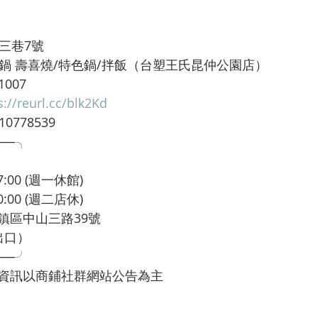
塑三巷7號
即享鍋 壽喜燒/特色鍋/拌飯（台塑王氏昆仲公園店）
1007
s://reurl.cc/blk2Kd
778539
──╮
7:00 (週一休館)
0:00 (週二店休)
鎮區中山三路39號
出口）
──╯
資訊以商鋪社群網站公告為主