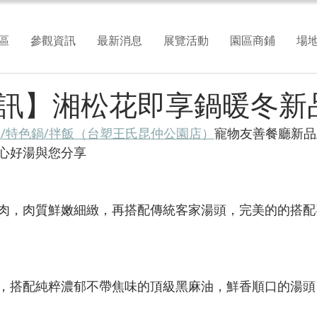
區
參觀資訊
最新消息
展覽活動
園區商鋪
場
訊】湘松花即享鍋暖冬新
燒/特色鍋/拌飯（台塑王氏昆仲公園店）
寵物友善餐廳新品
心好湯與您分享
肉，肉質鮮嫩細緻，再搭配傳統客家湯頭，完美的的搭配
，搭配純粹濃郁不帶焦味的頂級黑麻油，鮮香順口的湯頭