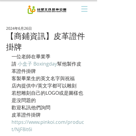
2024年6月26日
【商鋪資訊】皮革證件
掛牌
一位老師在畢業季
請 
小盒子 Boxingday
幫他製作皮
革證件掛牌
客製畢業生的英文名字與祝福
店內提供中/英文字都可以雕刻
若想雕刻自己的LOGO或是圖樣也
是沒問題的
歡迎私訊他們詢問
皮革證件掛牌
https://
www.pinkoi.com/produc
t/NjF8it6i