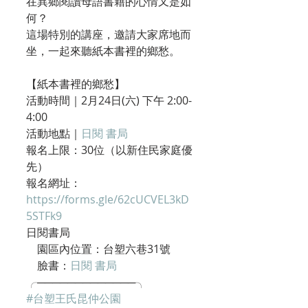
在異鄉閱讀母語書籍的心情又是如
何？
這場特別的講座，邀請大家席地而
坐，一起來聽紙本書裡的鄉愁。
【紙本書裡的鄉愁】
活動時間｜2月24日(六) 下午 2:00-
4:00
活動地點｜
日閱 書局
報名上限：30位（以新住民家庭優
先）
報名網址：
https://forms.gle/62cUCVEL3kD
5STFk9
日閱書局
    園區內位置：台塑六巷31號
    臉書：
日閱 書局
╭─────────────╮
#台塑王氏昆仲公園