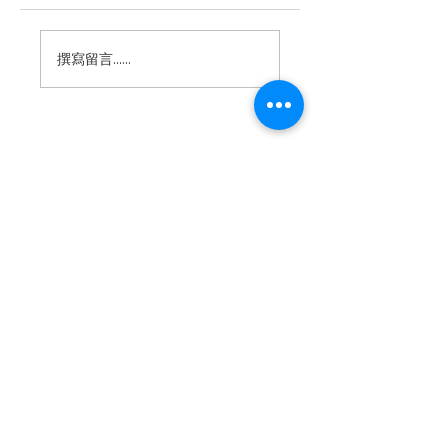
【昆仲食舍-阿媽私房
【一寧光汐商店&
撰寫留言......
菜】 爸氣開席，美味
平泡芙】隱藏版「
獻禮！
甜蕾夢Lemon」不
時限量推出