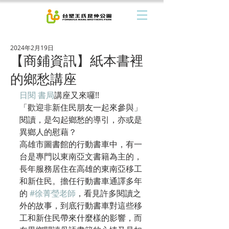
2024年2月19日
【商鋪資訊】紙本書裡
的鄉愁講座
日閱 書局
講座又來囉!!
「歡迎非新住民朋友一起來參與」
閱讀，是勾起鄉愁的導引，亦或是
異鄉人的慰藉？
高雄市圖書館的行動書車中，有一
台是專門以東南亞文書籍為主的，
長年服務居住在高雄的東南亞移工
和新住民。擔任行動書車通譯多年
的 
#徐菁瑩老師
，看見許多閱讀之
外的故事，到底行動書車對這些移
工和新住民帶來什麼樣的影響，而