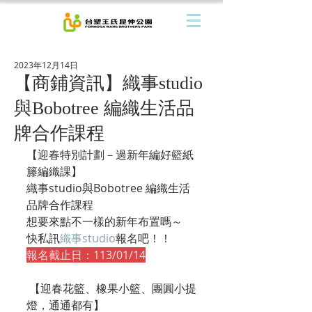
2023年12月14日
【商鋪資訊】織事studio
與Bobotree 編織生活品
牌合作課程
【迎春特別計劃－過新年編好籃紙
籐編織課】
織事studio與Bobotree 編織生活
品牌合作課程
想要來點不一樣的新年布置嗎～
快私訊
織事studio
報名吧！！
報名截止日
：113/01/14
 【迎春花籃、橡果小籃、團圓小提
燈，通通都有】