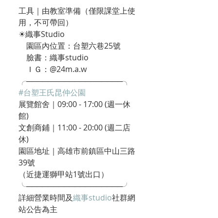
工具｜由教室準備（僅限課堂上使
用，不可帶回）
☀織事Studio
    園區內位置：台塑六巷25號
    臉書：織事studio
    ＩＧ：@24m.a.w
╭──────────────────╮
#台塑王氏昆仲公園
展覽館舍｜09:00 - 17:00 (週一休
館)
文創商鋪｜11:00 - 20:00 (週二店
休)
園區地址｜高雄市前鎮區中山三路
39號
（近捷運獅甲站1號出口）
╰──────────────────╯
詳細營業時間及
織事studio
社群網
站公告為主