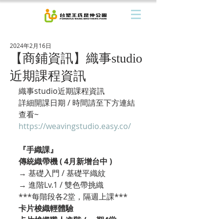
2024年2月16日
【商鋪資訊】織事studio
近期課程資訊
織事studio近期課程資訊
詳細開課日期 / 時間請至下方連結
查看~
https://weavingstudio.easy.co/
『手織課』
傳統織帶機 ( 4月新增台中 )
→ 基礎入門 / 基礎平織紋
→ 進階Lv.1 / 雙色帶挑織
***每階段各2堂，隔週上課***
卡片梭織輕體驗