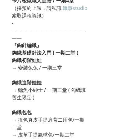
卡片梭織職人進階 / 一期4堂
（採預約上課，請私訊 
織事studio
索取課程資訊）
-
———————————————
——
『鉤針編織』
鉤織基礎針法入門 ( 一期二堂 )
鉤織初階娃娃
→ 變裝兔兔 / 一期三堂
鉤織進階娃娃
→ 鱷魚小紳士 / 一期三堂 ( 勾織班
舊生限定 )
鉤織包包
→ 撞色真皮手提肩背二用包/一期
二堂
→ 皮革手提氣球包/一期二堂