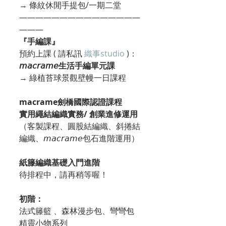
→ 條紋休閒手提包/一期二堂
———————————————
———
『手編課』
預約上課 ( 請私訊 
織事studio
 )：
𝘮𝘢𝘤𝘳𝘢𝘮𝘦生活手編單元課
→ 綠植苔球景觀壁幔一日課程
macrame劍橋國際認證課程
實用繩結編織實務/ 創業進修運用
（客製課程、圓股結編織、斜捲結
編織、𝘮𝘢𝘤𝘳𝘢𝘮𝘦包石進階運用）
紙籐編織基礎入門進階
待排程中，請再稍等喔！
初階：
法式籐籃 、森林漫步包、彎彎包
精靈小物系列