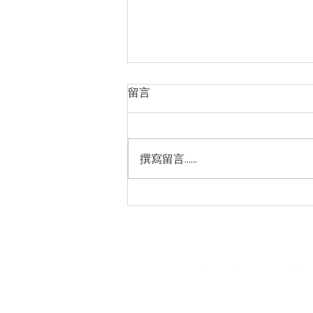
留言
撰寫留言......
【台塑生醫-昆仲門市】全館單
筆消費滿 NT$499贈 「髮根強
化洗髮精（清爽感三代）
園區館內｜09:00 - 17:00 (週一
戶外場域｜全年開放