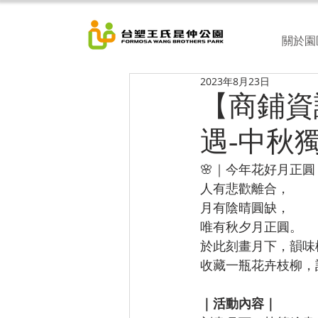
關於園
2023年8月23日
【商鋪資訊
遇-中秋
🌸｜今年花好月正圓｜
人有悲歡離合，
月有陰晴圓缺，
唯有秋夕月正圓。
於此刻畫月下，韻味
收藏一瓶花卉枝柳，
｜活動內容｜