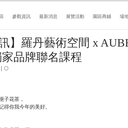
區
參觀資訊
最新消息
展覽活動
園區商鋪
場
】羅丹藝術空間 x AUBE
獨家品牌聯名課程
🌕
梔子花茶，
記得你我今年的美好。