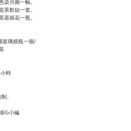
色染月圓一幅。
龍茶飲組一套。
茶器插花一瓶。
圓玻璃插瓶一個/
茶
4小時
預約制。
鋪IG小編