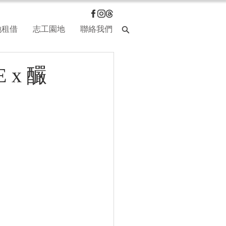
地租借
志工園地
聯絡我們
 x 釅