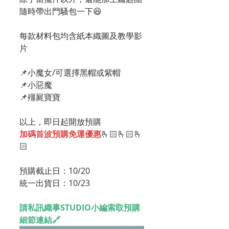
隨時帶出門騷包一下😆
每款材料包均含紙本織圖及教學影
片
📌小魔女/可選擇黑帽或紫帽
📌小惡魔
📌殭屍寶寶
以上，即日起開放預購
加碼首波預購免運優惠
🫰🏻🫰🏻🫰
🏻 
預購截止日：10/20
統一出貨日：10/23
請私訊織事STUDIO小編索取預購
細節連結🔗