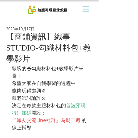
2023年10月17日
【商鋪資訊】織事
STUDIO-勾織材料包+教
學影片
敲碗的🥣勾織材料包+教學影片來
囉！
希望大家在自我學習的過程中
能夠玩得盡興☺️
跟老師討論許久
決定在每款主題材料包的
首波預購
特別加碼
開設：
『織友交流Line社群』為期二週
 的
線上輔導。