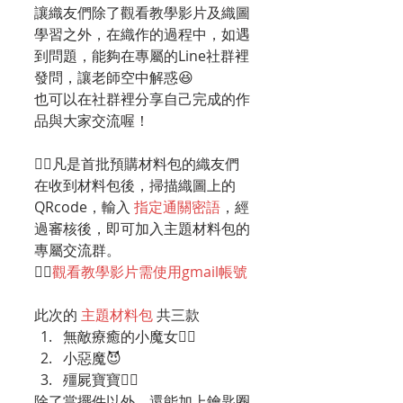
讓織友們除了觀看教學影片及織圖
學習之外，在織作的過程中，如遇
到問題，能夠在專屬的Line社群裡
發問，讓老師空中解惑😆
也可以在社群裡分享自己完成的作
品與大家交流喔！
👉🏻凡是首批預購材料包的織友們
在收到材料包後，掃描織圖上的
QRcode，輸入
 指定通關密語
，經
過審核後，即可加入主題材料包的
專屬交流群。
👉🏻
觀看教學影片需使用gmail帳號
此次的 
主題材料包
 共三款
無敵療癒的小魔女🧙‍♀️
小惡魔😈
殭屍寶寶🧟‍♀️
除了當擺件以外，還能加上鑰匙圈