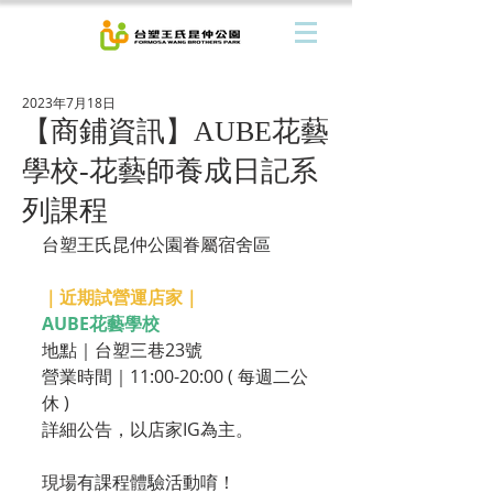
2023年7月18日
【商鋪資訊】AUBE花藝
學校-花藝師養成日記系
列課程
台塑王氏昆仲公園眷屬宿舍區
｜近期試營運店家｜
AUBE花藝學校
地點｜台塑三巷23號
營業時間｜11:00-20:00 ( 每週二公
休 )
詳細公告，以店家IG為主。
現場有課程體驗活動唷！