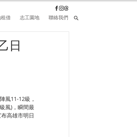
地租借
志工園地
聯絡我們
園乙日
風11-12級，
級風)，瞬間最
宣布高雄市明日