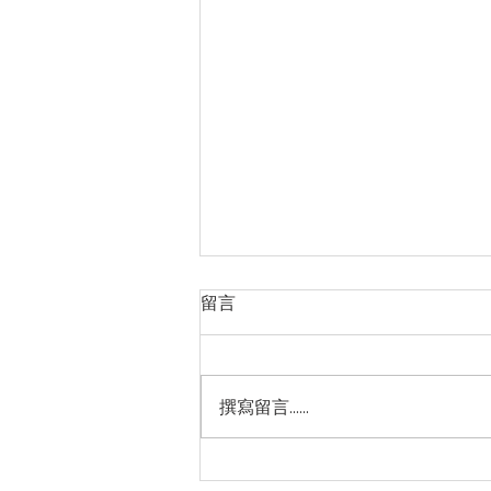
留言
撰寫留言......
【園區公告】園區環境消毒及