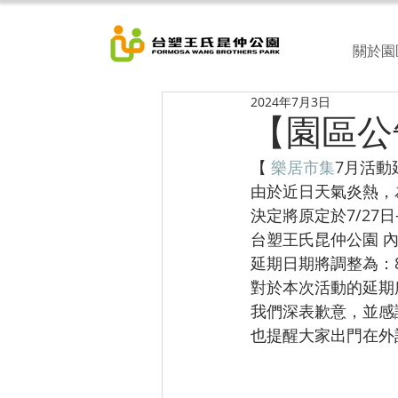
關於園
2024年7月3日
【園區公
【 
樂居市集
7月活動
由於近日天氣炎熱，
決定將原定於7/27日-
台塑王氏昆仲公園 
延期日期將調整為：8/
對於本次活動的延期
我們深表歉意，並感
也提醒大家出門在外