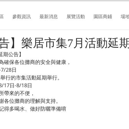
區
參觀資訊
最新消息
展覽活動
園區商鋪
場
告】樂居市集7月活動延
延期公告】
為確保各位攤商的安全與健康，
7/28日
內舉行的市集活動延期舉行。
17日-8/18日
所帶來的不便，
謝各位攤商的理解與支持。
記得多喝水、做好防曬準備唷