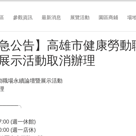
區
參觀資訊
最新消息
展覽活動
園區商鋪
場
急公告】高雄市健康勞動
展示活動取消辦理
勞動職場永續論壇暨展示活動
理
─────╮
7:00 (週一休館)
0:00 (週一店休)