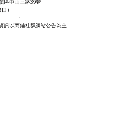
鎮區中山三路39號
出口）
─────╯
資訊以商鋪社群網站公告為主