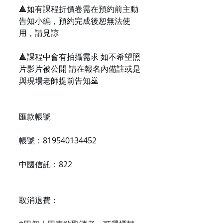
🔺如有課程折價卷需在預約前主動
告知小編，預約完成後恕無法使
用，請見諒
🔺課程中會有拍攝需求 如不希望照
片影片被公開 請在報名內備註或是
與現場老師提前告知🙇
匯款帳號
帳號：819540134452
中國信託：822
取消退費：