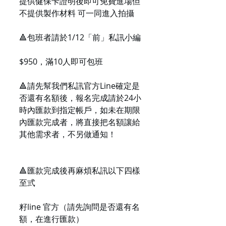
提供健保卡證明後即可免費進場但
不提供製作材料 可一同進入拍攝
🔺包班者請於1/12「前」私訊小編
$950，滿10人即可包班
🔺請先幫我們私訊官方Line確定是
否還有名額後，報名完成請於24小
時內匯款到指定帳戶，如未在期限
內匯款完成者，將直接把名額讓給
其他需求者，不另做通知！
🔺匯款完成後再麻煩私訊以下四樣
至弎
籽line 官方（請先詢問是否還有名
額，在進行匯款）