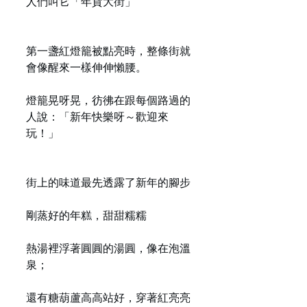
人們叫它「年貨大街」
第一盞紅燈籠被點亮時，整條街就
會像醒來一樣伸伸懶腰。
燈籠晃呀晃，彷彿在跟每個路過的
人說：「新年快樂呀～歡迎來
玩！」
街上的味道最先透露了新年的腳步
剛蒸好的年糕，甜甜糯糯
熱湯裡浮著圓圓的湯圓，像在泡溫
泉；
還有糖葫蘆高高站好，穿著紅亮亮