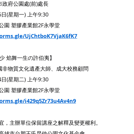
市政府公園處(前)處長
日(星期一) 上午9:30
公園 塑膠產業館2F永學堂
/forms.gle/UjChtboK7VjaK6fK7
返少 焰舞一生の許伯夷】
合國非物質文化遺產大師、成大校務顧問
日(星期二) 上午9:30
公園 塑膠產業館2F永學堂
forms.gle/i429q5Zr73u4Av4n9
宜，主辦單位保留講座之解釋及變更權利。
高雄市台塑王氏昆仲公園文化基金會