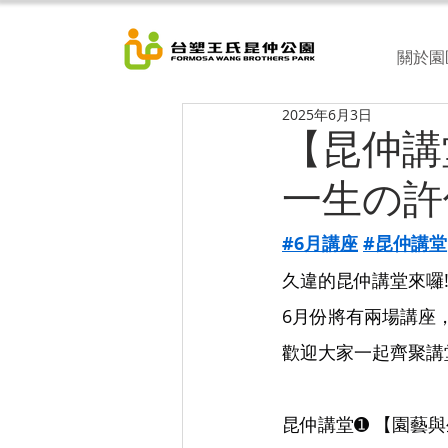
關於園
2025年6月3日
【昆仲講
一生の許
#6月講座
#昆仲講堂
久違的昆仲講堂來囉!
6月份將有兩場講座
歡迎大家一起齊聚講堂
昆仲講堂➊ 【園藝