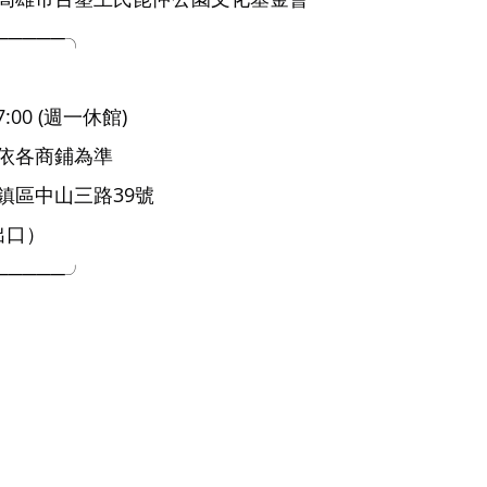
─────╮
7:00 (週一休館)
依各商鋪為準
鎮區中山三路39號
出口）
─────╯