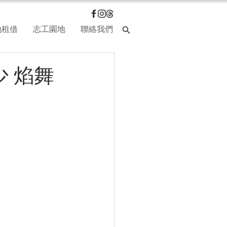
地租借
志工園地
聯絡我們
少 焰舞