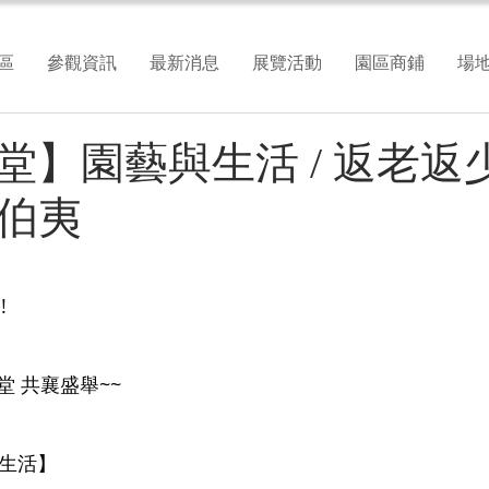
區
參觀資訊
最新消息
展覽活動
園區商鋪
場
堂】園藝與生活 / 返老返
伯夷
!
，
 共襄盛舉~~
與生活】