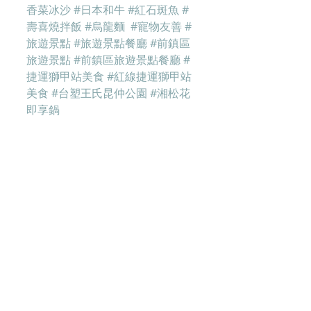
香菜冰沙
#日本和牛
#紅石斑魚
#
壽喜燒拌飯
#烏龍麵
#寵物友善
#
旅遊景點
#旅遊景點餐廳
#前鎮區
旅遊景點
#前鎮區旅遊景點餐廳
#
捷運獅甲站美食
#紅線捷運獅甲站
美食
#台塑王氏昆仲公園
#湘松花
即享鍋