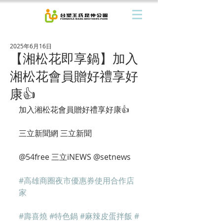
2025年6月16日
【湘松花即享鍋】加入
湘松花會員贈好禮享好
康👍
加入湘松花會員贈好禮享好康👍
三立新聞網 三立新聞 
@54free 三立iNEWS @setnews 
#高雄商圈夜市優惠券使用合作店
家
#壽喜燒
#特色鍋
#麻辣皮蛋拌飯
#