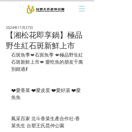
2024年11月27日
【湘松花即享鍋】極品
野生紅石斑新鮮上市
石斑魚季💋石斑魚季 💋極品野生紅
石斑新鮮上市💋 愛吃魚的朋友千萬
別錯過💃
❤️愛香菜 ❤️愛皮蛋 ❤️愛好湯 ❤️愛
魚魚
鳳采百家 北斗香菜生產合作社-香
菜先生 台塑王氏昆仲公園