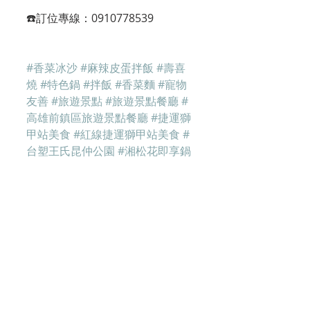
☎️訂位專線：0910778539
#香菜冰沙
#麻辣皮蛋拌飯
#壽喜
燒
#特色鍋
#拌飯
#香菜麵
#寵物
友善
#旅遊景點
#旅遊景點餐廳
#
高雄前鎮區旅遊景點餐廳
#捷運獅
甲站美食
#紅線捷運獅甲站美食
#
台塑王氏昆仲公園
#湘松花即享鍋