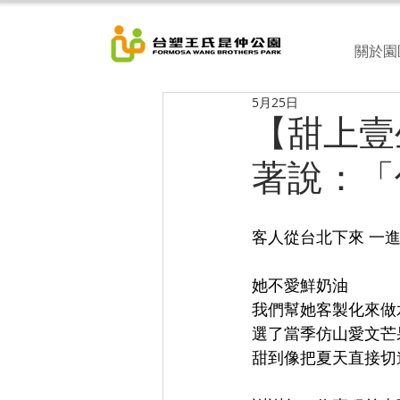
關於園
5月25日
【甜上壹
著說：「
客人從台北下來 一
她不愛鮮奶油 
我們幫她客製化來做
選了當季仿山愛文芒
甜到像把夏天直接切