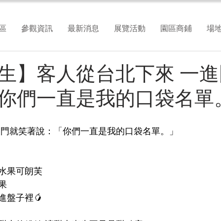
區
參觀資訊
最新消息
展覽活動
園區商鋪
場
生】客人從台北下來 一
你們一直是我的口袋名單
進門就笑著說：「你們一直是我的口袋名單。」
水果可朗芙 
果 
進盤子裡🥭