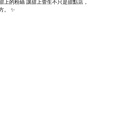
甜上的粉絲 讓甜上壹生不只是甜點店， 
方。 ✨