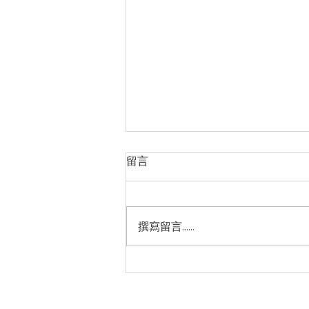
留言
撰寫留言......
【台塑生醫-昆仲門市】全館單
筆消費滿 NT$499贈 「髮根強
化洗髮精（清爽感三代）