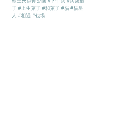
塑王氏昆仲公園
#下午茶
#烤醬糰
子
#上生菓子
#和菓子
#貓
#貓星
人
#相遇
#包場