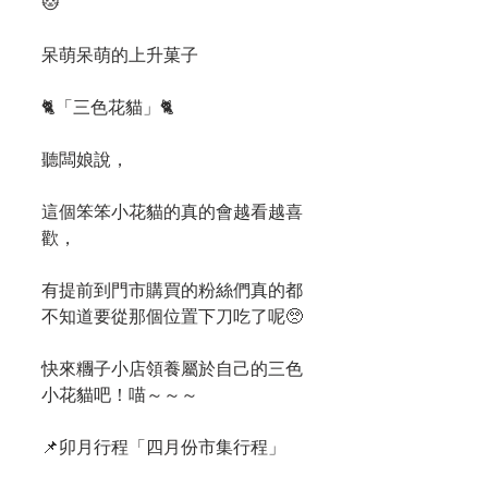
🐱
呆萌呆萌的上升菓子
🐈「三色花貓」🐈
聽闆娘說，
這個笨笨小花貓的真的會越看越喜
歡，
有提前到門市購買的粉絲們真的都
不知道要從那個位置下刀吃了呢🥺
快來糰子小店領養屬於自己的三色
小花貓吧！喵～～～
📌卯月行程「四月份市集行程」