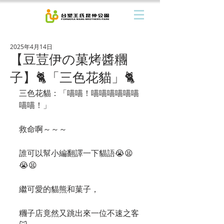
2025年4月14日
【豆荳伊の菓烤醬糰
子】🐈「三色花貓」🐈
三色花貓：「喵喵！喵喵喵喵喵喵
喵喵！」
救命啊～～～
誰可以幫小編翻譯一下貓語😭😫
😭😫
繼可愛的貓熊和菓子，
糰子店竟然又跳出來一位不速之客