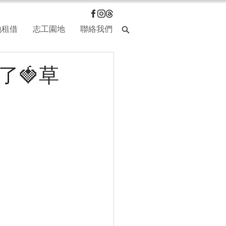
地租借
志工園地
聯絡我們
了🍓草