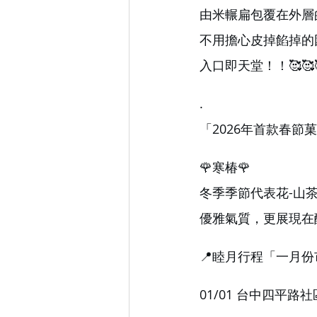
由米輾扁包覆在外層
不用擔心皮掉餡掉的
入口即天堂！！🥰🥰
.
「2026年首款春節
🌹寒椿🌹
冬季季節代表花-山
優雅氣質，更展現在酷
📍睦月行程「一月份
01/01 台中四平路