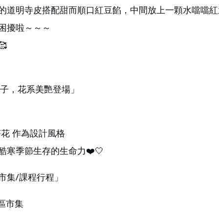
的道明寺皮搭配甜而順口紅豆餡，中間放上一顆水噹噹紅
困擾啦～～～
🥰
菓子，花系美艷登場」
茶花 作為設計風格
寒季節生存的生命力❤️🤍
市集/課程行程」
社區市集