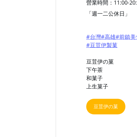
營業時間：11:00-20:
「週一二公休日」
#
台灣
#高雄
#前鎮美
#豆荳伊製菓
豆荳伊の菓
下午茶
和菓子
上生菓子
豆荳伊の菓