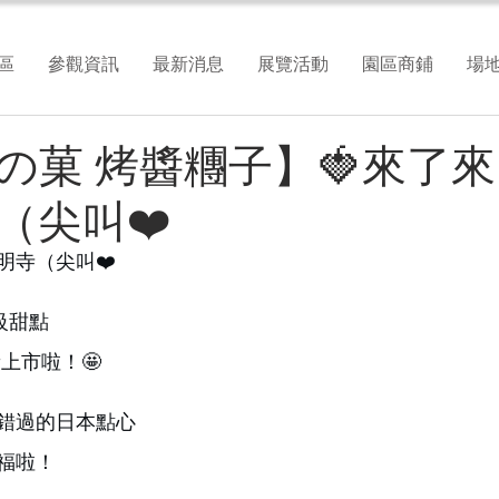
區
參觀資訊
最新消息
展覽活動
園區商鋪
場
の菓 烤醬糰子】🍓來了來
（尖叫❤️
明寺（尖叫❤️
級甜點
新上市啦！🤩
錯過的日本點心
福啦！