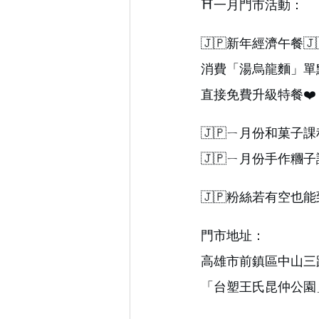
⛩️一月門市活動：
🇯🇵新年經濟午餐🇯
消費「湯烏龍麵」單
直接免費升級特餐❤️
🇯🇵ㄧ月份和菓子課
🇯🇵ㄧ月份手作糰子
🇯🇵粉絲若有空也能
門市地址：
高雄市前鎮區中山三
「台塑王氏昆仲公園