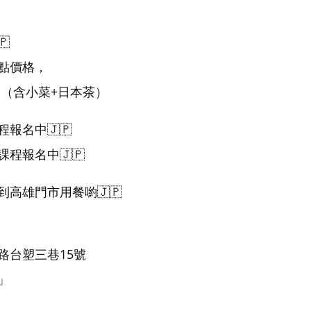
🇵
點價格，
 （含小菜+日本茶）
程報名中🇯🇵
課程報名中🇯🇵
到高雄門市用餐喲🇯🇵
路台塑三巷15號
」