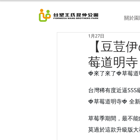
關於園
1月27日
【豆荳伊
莓道明寺
🍓來了來了🍓草莓道
台灣稀有度近逼SSS
🍓草莓道明寺🍓 全
草莓季期間，最不能
莫過於這款升級版大