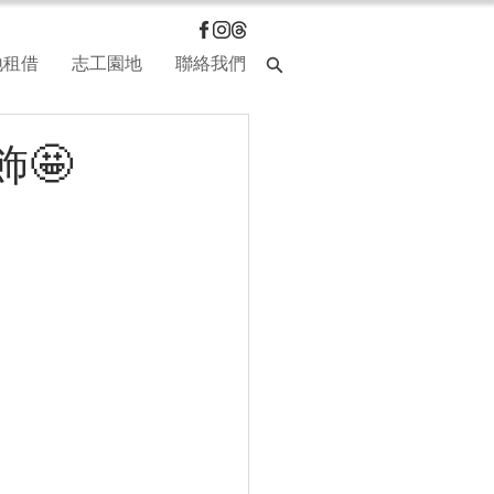
地租借
志工園地
聯絡我們
🤩