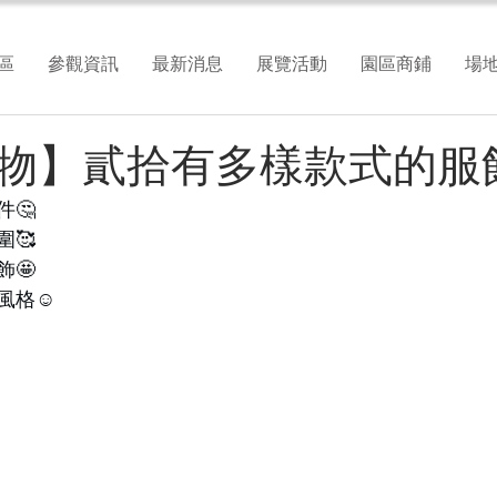
區
參觀資訊
最新消息
展覽活動
園區商鋪
場
物】貳拾有多樣款式的服飾
🤔
🥰
🤩
風格☺️