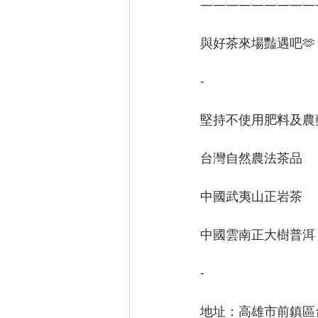
—————————
與好茶來場豔遇吧🫶
-
堅持不使用肥料及農
台灣自然農法茶品
中國武夷山正岩茶
中國雲南正大樹普洱
-
地址：高雄市前鎮區