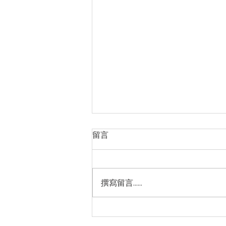
留言
撰寫留言......
【台塑生醫-昆仲門市】全館單
筆消費滿 NT$499贈 「髮根強