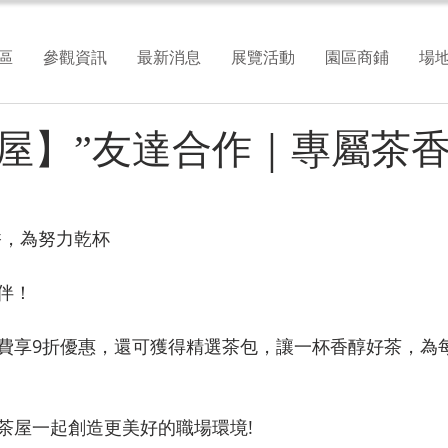
區
參觀資訊
最新消息
展覽活動
園區商鋪
場
屋】”友達合作｜專屬茶
香，為努力乾杯
伴！
費享9折優惠，還可獲得精選茶包，讓一杯香醇好茶，為
茶屋一起創造更美好的職場環境! 