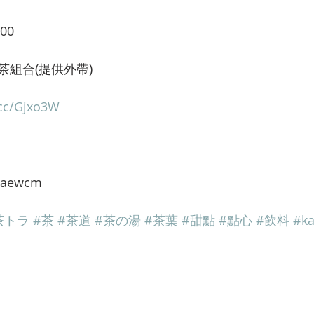
00
組合(提供外帶)
.cc/Gjxo3W
8aewcm
茶トラ
#茶
#茶道
#茶の湯
#茶葉
#甜點
#點心
#飲料
#ka