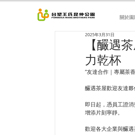
關於園
2025年3月31日
【釅遇茶
力乾杯
”友達合作｜專屬茶
釅遇茶屋歡迎友達夥
即日起，憑員工證消
增添片刻寧靜。
歡迎各大企業與釅遇