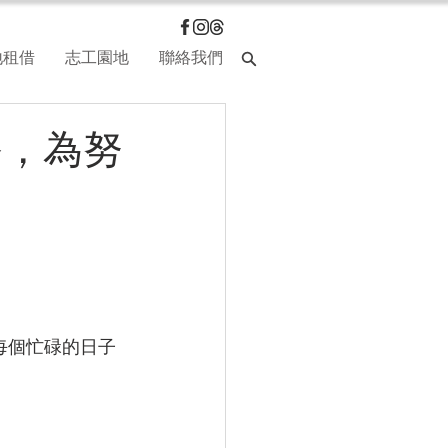
地租借
志工園地
聯絡我們
香，為努
每個忙碌的日子