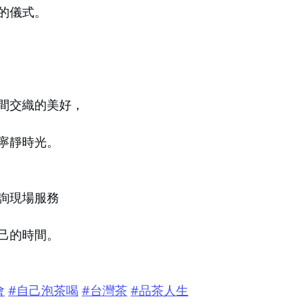
的儀式。
間交織的美好，
寧靜時光。
洽詢現場服務
己的時間。
會
#自己泡茶喝
#台灣茶
#品茶人生