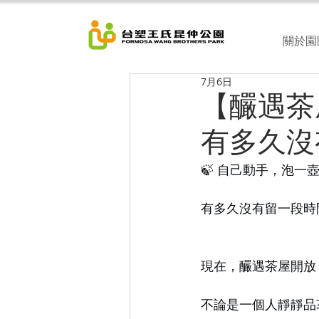
關於園
7月6日
【釅遇茶
有多久沒
🍃 自己動手，泡一
有多久沒有留一段時
現在，釅遇茶屋開放
不論是一個人靜靜品