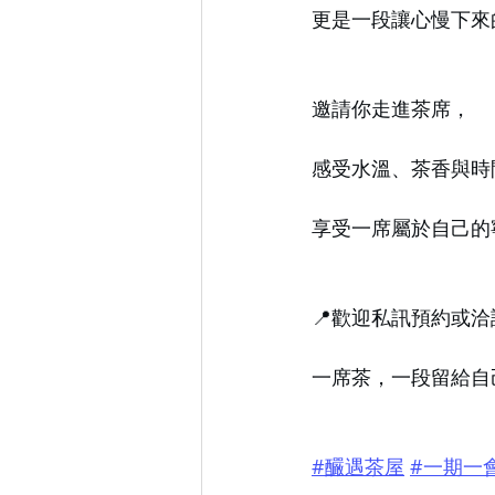
更是一段讓心慢下來
邀請你走進茶席，
感受水溫、茶香與時
享受一席屬於自己的
📍歡迎私訊預約或
一席茶，一段留給自
#釅遇茶屋
#一期一