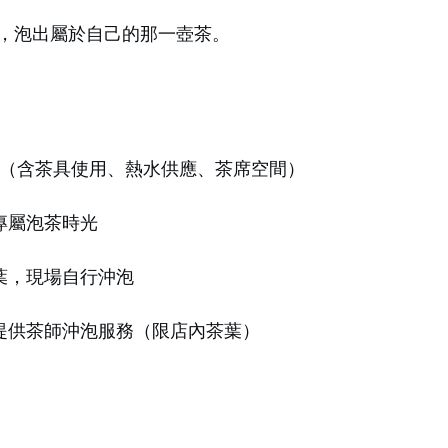
，泡出屬於自己的那一壺茶。
150（含茶具使用、熱水供應、茶席空間）
專屬泡茶時光
茶葉，現場自行沖泡
也提供茶師沖泡服務（限店內茶葉）