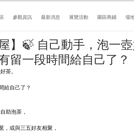
區
參觀資訊
最新消息
展覽活動
園區商鋪
場
屋】🍃 自己動手，泡一
有留一段時間給自己了？
壺好茶。
間給自己了？
 自助泡茶，
茗，或與三五好友相聚，