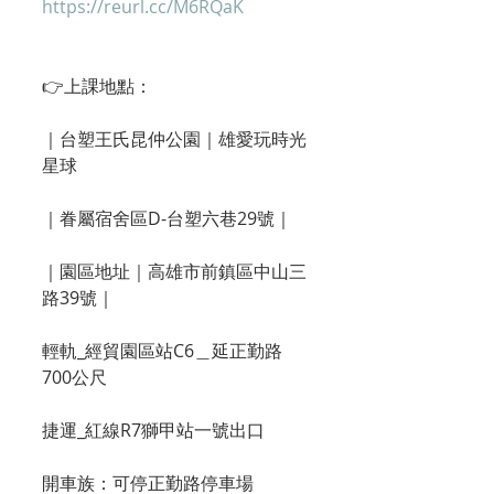
https://reurl.cc/M6RQaK
👉️上課地點：
｜台塑王氏昆仲公園｜雄愛玩時光
星球
｜眷屬宿舍區D-台塑六巷29號｜
｜園區地址｜高雄市前鎮區中山三
路39號｜
輕軌_經貿園區站C6＿延正勤路
700公尺
捷運_紅線R7獅甲站一號出口
開車族：可停正勤路停車場