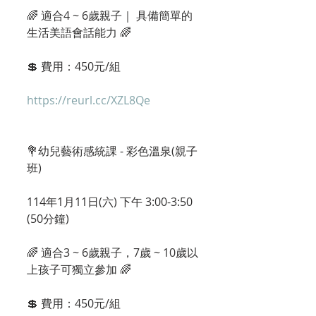
🌈 適合4 ~ 6歲親子｜ 具備簡單的
生活美語會話能力 🌈 
💲 費用：450元/組
https://reurl.cc/XZL8Qe
💐幼兒藝術感統課 - 彩色溫泉(親子
班)
114年1月11日(六) 下午 3:00-3:50 
(50分鐘) 
🌈 適合3 ~ 6歲親子，7歲 ~ 10歲以
上孩子可獨立參加 🌈
💲 費用：450元/組