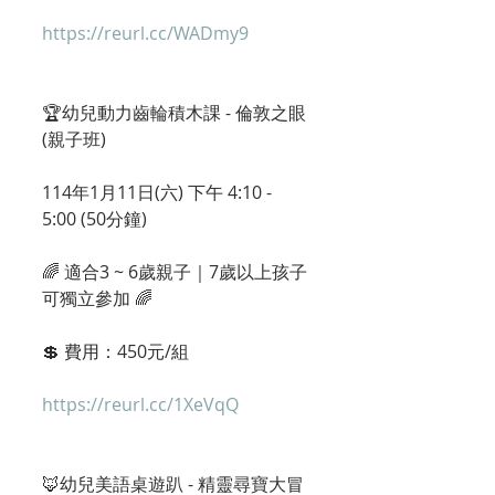
https://reurl.cc/WADmy9
🏆幼兒動力齒輪積木課 - 倫敦之眼
(親子班)
114年1月11日(六) 下午 4:10 - 
5:00 (50分鐘) 
🌈 適合3 ~ 6歲親子｜7歲以上孩子
可獨立參加 🌈
💲 費用：450元/組
https://reurl.cc/1XeVqQ
🦊幼兒美語桌遊趴 - 精靈尋寶大冒