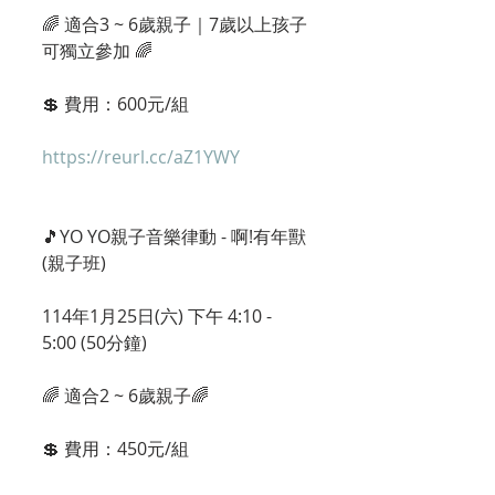
🌈 適合3 ~ 6歲親子｜7歲以上孩子
可獨立參加 🌈
💲 費用：600元/組
https://reurl.cc/aZ1YWY
🎵YO YO親子音樂律動 - 啊!有年獸 
(親子班)
114年1月25日(六) 下午 4:10 - 
5:00 (50分鐘) 
🌈 適合2 ~ 6歲親子🌈
💲 費用：450元/組