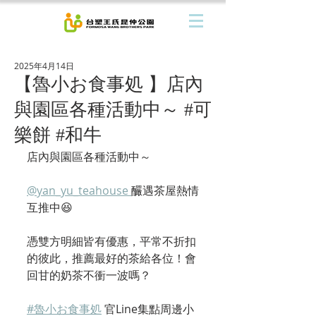
2025年4月14日
【魯小お食事処 】店內
與園區各種活動中～ #可
樂餅 #和牛
店內與園區各種活動中～
@yan_yu_teahouse 
釅遇茶屋熱情
互推中😆
憑雙方明細皆有優惠，平常不折扣
的彼此，推薦最好的茶給各位！會
回甘的奶茶不衝一波嗎？
#魯小お食事処
 官Line集點周邊小