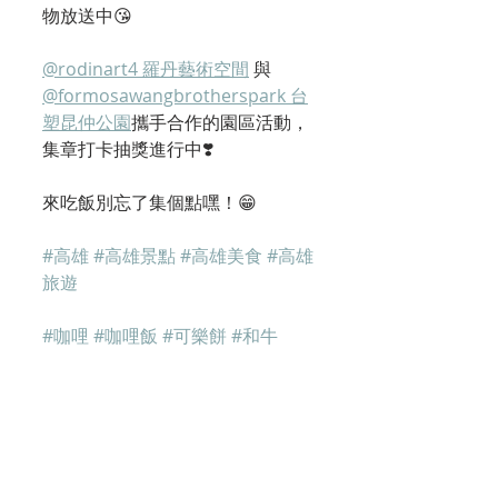
物放送中😘
@rodinart4 羅丹藝術空間
 與 
@formosawangbrotherspark 台
塑昆仲公園
攜手合作的園區活動，
集章打卡抽獎進行中❣️
來吃飯別忘了集個點嘿！😁
#高雄
#高雄景點
#高雄美食
#高雄
旅遊
#咖哩
#咖哩飯
#可樂餅
#和牛