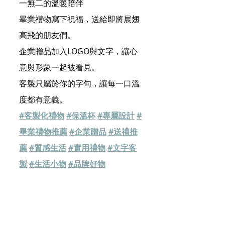
一無二的溫暖陪伴
畢業禮物寫下祝福，送給即將展翅
高飛的朋友們。
企業贈品加入LOGO與文字，讓心
意與形象一起被看見。
客製只屬於你的字句，讓每一口溫
度都有意義。
#客製化禮物
#保溫杯
#專屬設計
#
畢業禮物推薦
#企業贈品
#送禮推
薦
#質感生活
#實用禮物
#文字客
製
#生活小物
#品牌好物