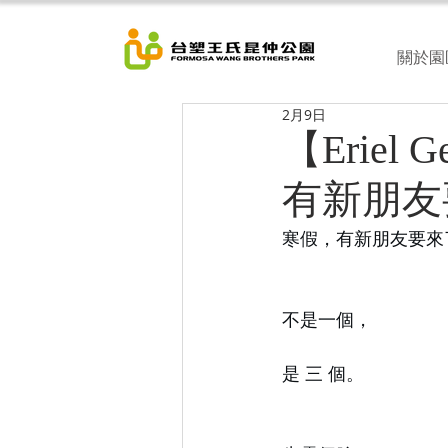
關於園
2月9日
【Erie
有新朋友要
寒假，有新朋友要來了
不是一個，
是 三 個。