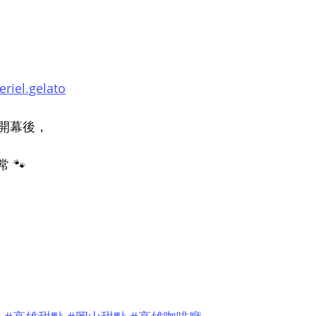
riel.gelato
開幕後，
 🐾