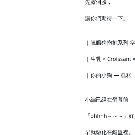
先露個臉，
讓你們期待一下。
｜臘腸狗抱抱系列 
｜生乳 × Croissant
｜你的小狗 — 糕糕
小編已經在螢幕前
「ohhhh～～～」
早就融化在鍵盤裡。