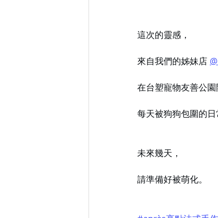
這次的靈感，
來自我們的姊妹店 
@e
在台塑寵物友善公園
每天被狗狗包圍的日常
未來幾天，
請準備好被萌化。