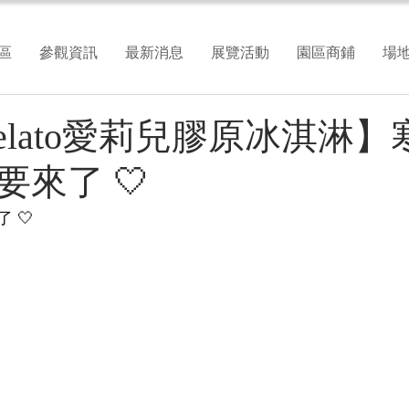
區
參觀資訊
最新消息
展覽活動
園區商鋪
場
l Gelato愛莉兒膠原冰淇淋
來了 🤍
 🤍