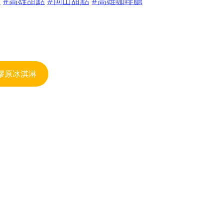
作
#高雄甜點
#岡山甜點
#高雄咖啡廳
莉兒膠原冰淇淋