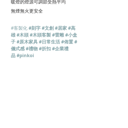
暖燈的燈源可調節受熱平均
無煙無火更安全
#客製化
#刻字
#文創
#居家
#高
雄
#木頭
#木頭客製
#雷雕
#小盒
子
#原木家具
#日常生活
#佈置
#
儀式感
#禮物
#折扣
#企業禮
品
#pinkoi