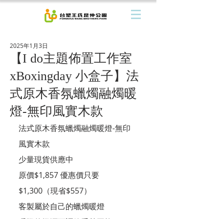
2025年1月3日
【I do主題佈置工作室
xBoxingday 小盒子】法
式原木香氛蠟燭融燭暖
燈-無印風實木款
法式原木香氛蠟燭融燭暖燈-無印
風實木款
少量現貨供應中
原價$1,857 優惠價只要
$1,300（現省$557）
客製屬於自己的蠟燭暖燈