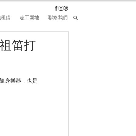
地租借
志工園地
聯絡我們
>用卡祖笛打
隨身樂器，也是