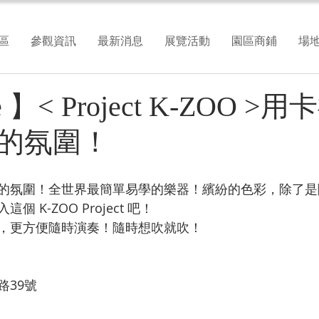
區
參觀資訊
最新消息
展覽活動
園區商鋪
場
le 】< Project K-ZOO 
的氛圍！
的氛圍！全世界最簡單易學的樂器！繽紛的色彩，除了是
 K-ZOO Project 吧！
，更方便隨時演奏！隨時想吹就吹！
路39號