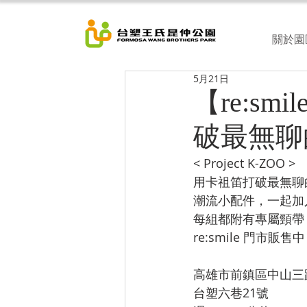
關於園
5月21日
【re:smi
破最無聊
< Project K-ZOO >
用卡祖笛打破最無聊
潮流小配件，一起加入這個
每組都附有專屬頸帶
re:smile 門市販售中
高雄市前鎮區中山三
台塑六巷21號