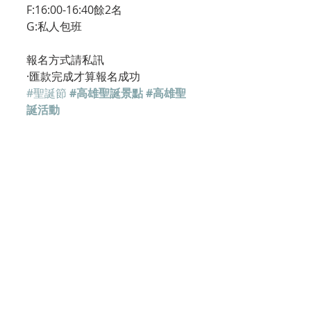
F:16:00-16:40餘2名
G:私人包班
報名方式請私訊
·匯款完成才算報名成功
#聖誕節
#高雄聖誕景點
#高雄聖
誕活動