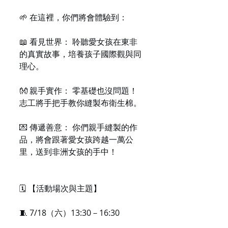
🌱 在這裡，你們將會體驗到：
📖 看見世界： 聆聽愛女孩在東非
的真實故事，培養孩子國際觀與同
理心。
👐 親手實作： 零基礎也沒問題！
志工將手把手教你縫製布衛生棉。
💌 傳遞善意： 你們親手縫製的作
品，將會跟著愛女孩跨越一萬公
里，送到非洲女孩的手中！
🗓️ 【活動場次與主題】
🧵 7/18（六）13:30－16:30