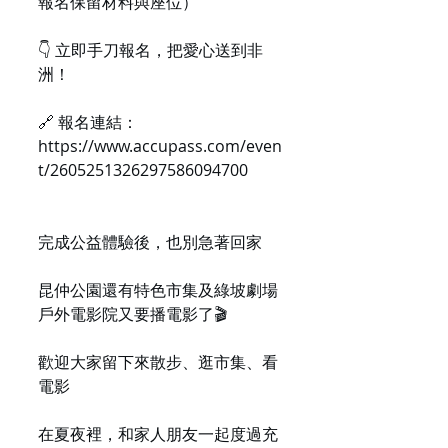
報名保留材料與座位）
👇 立即手刀報名，把愛心送到非
洲！
🔗 報名連結：
https://www.accupass.com/even
t/2605251326297586094700
完成公益體驗後，也別急著回家
昆仲公園還有特色市集及綠坡劇場
戶外電影院又要播電影了🎬
歡迎大家留下來散步、逛市集、看
電影
在夏夜裡，和家人朋友一起度過充