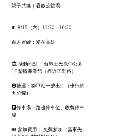
親子共縫｜暑假公益場
🧵 8/15（六）13:30－16:30
百人齊縫：愛在高雄
🏛️ 活動地點： 台塑王氏昆仲公園 
1F 塑膠產業館（靠近正勤路）
🚇捷運：獅甲站一號出口（步行約
五分鐘）
🅿️停車場：路邊停車位、收費停車
場
🎟️ 參加費用： 免費參加（需事先