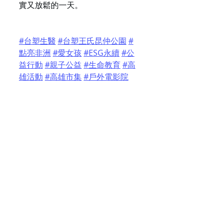
實又放鬆的一天。
#台塑生醫
#台塑王氏昆仲公園
#
點亮非洲
#愛女孩
#ESG永續
#公
益行動
#親子公益
#生命教育
#高
雄活動
#高雄市集
#戶外電影院