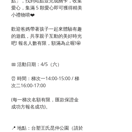
點」，找到站點並完成關卡，收集
愛心，集滿 5 顆愛心即可獲得精美
小禮物唷❤️
歡迎爸媽帶著孩子一起來體驗有趣
的遊戲，共享親子互動的美好時光
吧! 報名人數有限，額滿為止喔!🤩
📅 活動日期：4/5（六）
⏰ 時間：梯次一14:00-15:00 / 梯
次二16:00-17:00
(每一梯次名額有限，匯款保證金
成功方報名成功)。
📍 地點：台塑王氏昆仲公園（請於