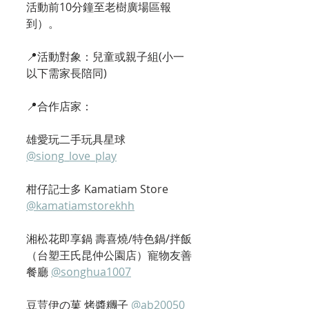
活動前10分鐘至老樹廣場區報
到）。
📍活動對象：兒童或親子組(小一
以下需家長陪同)
📍合作店家：
雄愛玩二手玩具星球 
@siong_love_play
柑仔記士多 Kamatiam Store 
@kamatiamstorekhh
湘松花即享鍋 壽喜燒/特色鍋/拌飯
（台塑王氏昆仲公園店）寵物友善
餐廳 
@songhua1007
豆荳伊の菓 烤醬糰子 
@ab20050